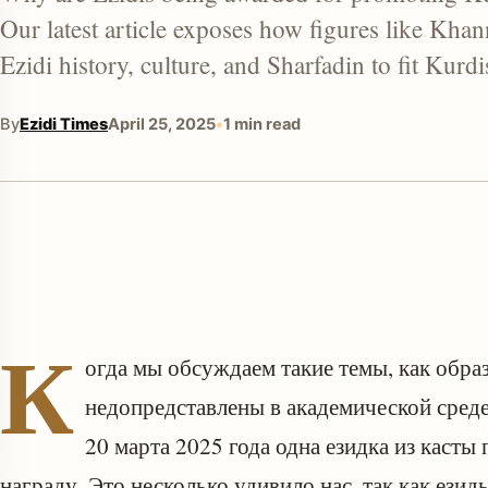
Our latest article exposes how figures like Kh
Ezidi history, culture, and Sharfadin to fit Kur
By
Ezidi Times
April 25, 2025
•
1 min read
enu
К
огда мы обсуждаем такие темы, как обра
недопредставлены в академической среде 
20 марта 2025 года одна езидка из касты
награду. Это несколько удивило нас, так как ези