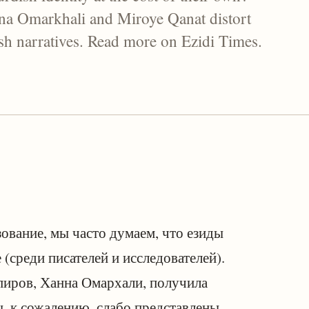
anna Omarkhali and Miroye Qanat distort
dish narratives. Read more on Ezidi Times.
зование, мы часто думаем, что езиды
(среди писателей и исследователей).
 пиров, Ханна Омархали, получила
ды, к сожалению, слабо представлены