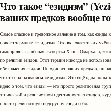
Что такое “езидизм” (Yez
ваших предков вообще го
Самое опасное и тревожное явление в том, как езиды
нового термина: «езидизм». Это включает таких учён
самопровозглашённая экспертка Ханна Омархали, котор
по религии езидов. Этот термин никогда не использов
обозначения езидов. Ни один из наших предков, ни 
что-то под названием «езидизм». Это ещё одна попытк
идею о том, что езиды — это просто религиозная гру
этнической и религиозной идентичностью езидов, кур
просто религиозную подгруппу среди себя.