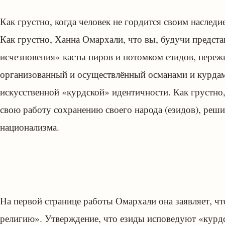
Как грустно, когда человек не гордится своим наследи
Как грустно, Ханна Омархали, что вы, будучи предст
исчезновения» касты пиров и потомком езидов, переж
организованный и осуществлённый османами и курдами
искусственной «курдской» идентичности. Как грустно,
свою работу сохранению своего народа (езидов), реши
национализма.
На первой странице работы Омархали она заявляет, ч
религию». Утверждение, что езиды исповедуют «курд