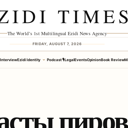
ZIDI TIME
The World’s 1st Multilingual Ezidi News Agency
FRIDAY, AUGUST 7, 2026
e
Interview
Ezidi Identity
Podcast 🎙️
Legal
Events
Opinion
Book Review
M
асты пиров