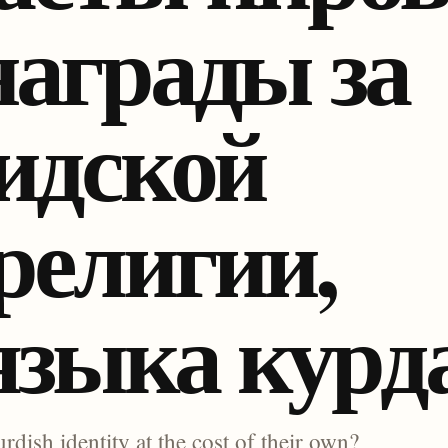
награды за
идской
религии,
языка курд
ish identity at the cost of their own?