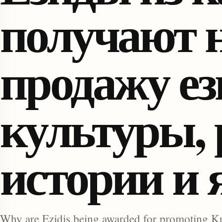
получают 
продажу ез
культуры, 
enu
истории и 
Why are Ezidis being awarded for promoting Kurd