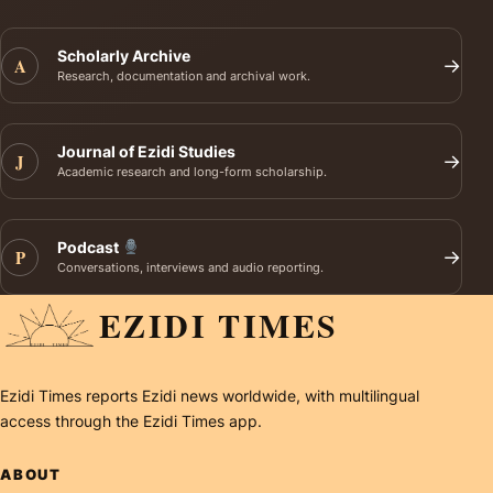
Scholarly Archive
A
→
Research, documentation and archival work.
Journal of Ezidi Studies
J
→
Academic research and long-form scholarship.
Podcast
P
→
Conversations, interviews and audio reporting.
EZIDI TIMES
Ezidi Times reports Ezidi news worldwide, with multilingual
access through the Ezidi Times app.
ABOUT