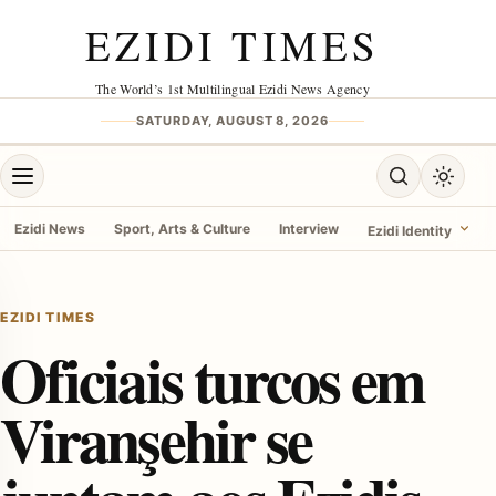
Skip to content
EZIDI TIMES
The World’s 1st Multilingual Ezidi News Agency
SATURDAY, AUGUST 8, 2026
Open menu
Open search
Toggle 
Ezidi News
Sport, Arts & Culture
Interview
Ezidi Identity
menu
EZIDI TIMES
Oficiais turcos em
Viranşehir se