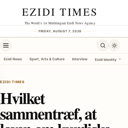
Skip to content
EZIDI TIMES
The World’s 1st Multilingual Ezidi News Agency
FRIDAY, AUGUST 7, 2026
Open menu
Open search
Toggle 
Ezidi News
Sport, Arts & Culture
Interview
Ezidi Identity
menu
EZIDI TIMES
Hvilket
sammentræf, at