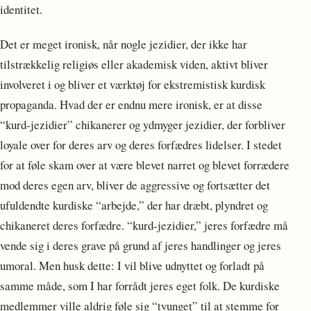
identitet.
Det er meget ironisk, når nogle jezidier, der ikke har
tilstrækkelig religiøs eller akademisk viden, aktivt bliver
involveret i og bliver et værktøj for ekstremistisk kurdisk
propaganda. Hvad der er endnu mere ironisk, er at disse
“kurd-jezidier” chikanerer og ydmyger jezidier, der forbliver
loyale over for deres arv og deres forfædres lidelser. I stedet
for at føle skam over at være blevet narret og blevet forrædere
mod deres egen arv, bliver de aggressive og fortsætter det
ufuldendte kurdiske “arbejde,” der har dræbt, plyndret og
chikaneret deres forfædre. “kurd-jezidier,” jeres forfædre må
vende sig i deres grave på grund af jeres handlinger og jeres
umoral. Men husk dette: I vil blive udnyttet og forladt på
samme måde, som I har forrådt jeres eget folk. De kurdiske
medlemmer ville aldrig føle sig “tvunget” til at stemme for