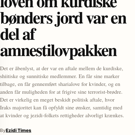
loven om kurdiske
bønders jord var en
del af
amnestilovpakken
enu
Det er åbenlyst, at der var en aftale mellem de kurdiske,
shiitiske og sunnitiske medlemmer. En får sine marker
tilbage, en får gennemført sharialove for kvinder, og en
anden får muligheden for at frigive sine terrorist-brødre.
Det er virkelig en meget beskidt politisk aftale, hvor
Iraks majoritet kan få opfyldt sine ønsker, samtidig med
at kvinder og jezidi-folkets rettigheder alvorligt krænkes.
By
Ezidi Times