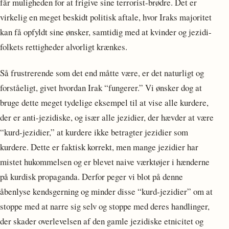
får muligheden for at frigive sine terrorist-brødre. Det er
virkelig en meget beskidt politisk aftale, hvor Iraks majoritet
kan få opfyldt sine ønsker, samtidig med at kvinder og jezidi-
folkets rettigheder alvorligt krænkes.
Så frustrerende som det end måtte være, er det naturligt og
forståeligt, givet hvordan Irak “fungerer.” Vi ønsker dog at
bruge dette meget tydelige eksempel til at vise alle kurdere,
der er anti-jezidiske, og især alle jezidier, der hævder at være
“kurd-jezidier,” at kurdere ikke betragter jezidier som
kurdere. Dette er faktisk korrekt, men mange jezidier har
mistet hukommelsen og er blevet naive værktøjer i hænderne
på kurdisk propaganda. Derfor peger vi blot på denne
åbenlyse kendsgerning og minder disse “kurd-jezidier” om at
stoppe med at narre sig selv og stoppe med deres handlinger,
der skader overlevelsen af den gamle jezidiske etnicitet og