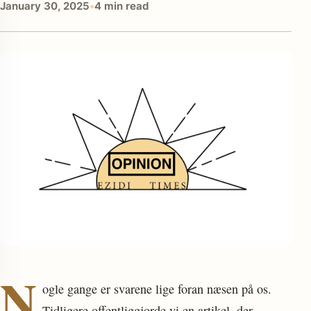
January 30, 2025
•
4 min read
enu
N
ogle gange er svarene lige foran næsen på os.
Tidligere offentliggjorde vi en artikel, der