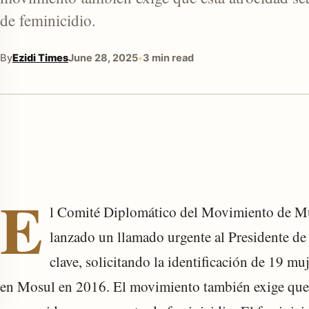
de feminicidio.
By
Ezidi Times
June 28, 2025
•
3 min read
enu
E
l Comité Diplomático del Movimiento de Mu
lanzado un llamado urgente al Presidente de
clave, solicitando la identificación de 19 m
en Mosul en 2016. El movimiento también exige que e