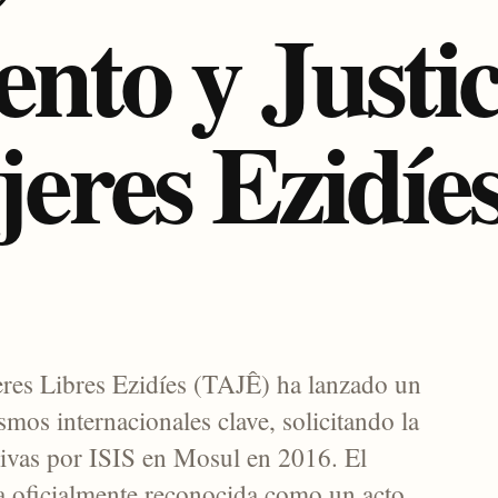
nto y Justic
eres Ezidíe
res Libres Ezidíes (TAJÊ) ha lanzado un
smos internacionales clave, solicitando la
vivas por ISIS en Mosul en 2016. El
a oficialmente reconocida como un acto