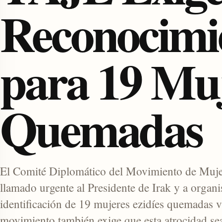
Reconocimie
para 19 Muj
Quemadas
enu
El Comité Diplomático del Movimiento de Muje
llamado urgente al Presidente de Irak y a organi
identificación de 19 mujeres ezidíes quemadas 
movimiento también exige que esta atrocidad se