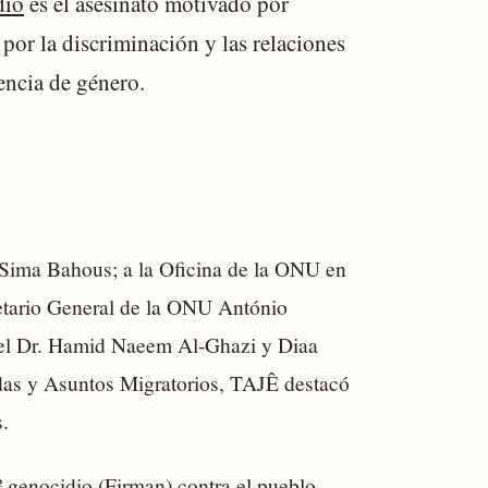
dio
es el asesinato motivado por
por la discriminación y las relaciones
encia de género.
 Sima Bahous; a la Oficina de la ONU en
retario General de la ONU António
os el Dr. Hamid Naeem Al-Ghazi y Diaa
as y Asuntos Migratorios, TAJÊ destacó
s.
 genocidio (Firman) contra el pueblo