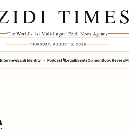
ZIDI TIME
The World’s 1st Multilingual Ezidi News Agency
THURSDAY, AUGUST 6, 2026
e
Interview
Ezidi Identity
Podcast 🎙️
Legal
Events
Opinion
Book Review
M
e