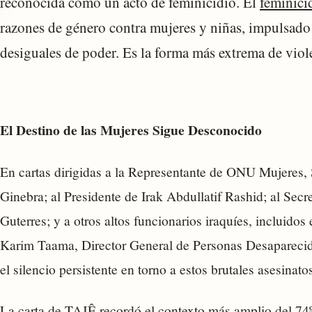
reconocida como un acto de feminicidio. El
feminici
razones de género contra mujeres y niñas, impulsado 
desiguales de poder. Es la forma más extrema de viol
El Destino de las Mujeres Sigue Desconocido
En cartas dirigidas a la Representante de ONU Mujeres,
Ginebra; al Presidente de Irak Abdullatif Rashid; al Sec
Guterres; y a otros altos funcionarios iraquíes, incluid
Karim Taama, Director General de Personas Desaparecid
el silencio persistente en torno a estos brutales asesinato
La carta de TAJÊ recordó el contexto más amplio del 74º