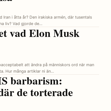
 Iran i åtta år? Den irakiska armén, där tusentals
sina liv? Vad gjorde de…
et vad Elon Musk
de oacceptabelt att ändra på människors ord när man
ta. Hur många artiklar ni än…
IS barbarism:
där de torterade