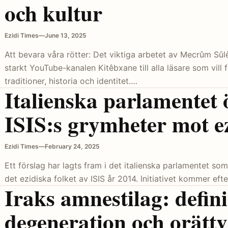
och kultur
Ezidi Times
—
June 13, 2025
Att bevara våra rötter: Det viktiga arbetet av Mecrûm 
starkt YouTube-kanalen Kitêbxane till alla läsare som vill
traditioner, historia och identitet.…
Italienska parlamentet 
ISIS:s grymheter mot e
Ezidi Times
—
February 24, 2025
Ett förslag har lagts fram i det italienska parlamentet 
det ezidiska folket av ISIS år 2014. Initiativet kommer efte
Iraks amnestilag: defin
degeneration och orättv