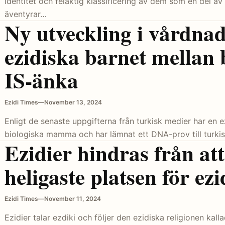
identitet och felaktig klassificering av dem som en del a
äventyrar…
Ny utveckling i vårdnad
ezidiska barnet mellan 
IS-änka
Ezidi Times
—
November 13, 2024
Enligt de senaste uppgifterna från turkisk medier har en e
biologiska mamma och har lämnat ett DNA-prov till turk
Ezidier hindras från at
heligaste platsen för ez
Ezidi Times
—
November 11, 2024
Ezidier talar ezdiki och följer den ezidiska religionen kall