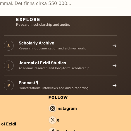
gammal. Det finns cirka 550 000…
EXPLORE
Research, scholarship and audio.
Scholarly Archive
A
→
Research, documentation and archival work.
Journal of Ezidi Studies
J
→
Academic research and long-form scholarship.
Podcast 🎙️
P
→
Conversations, interviews and audio reporting.
FOLLOW
Instagram
X
 of Ezidi