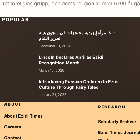
(etnoreligiös grupp) och deras religion är över 6700 år 
POPULAR
٨٠٠ امرأة إيزيدية محتجزات في سجون هيئة
تحرير الشام
December 19, 2024
Lincoln Declares April as Ezidi
Recognition Month
March 15, 2026
Introducing Russian Children to Ezidi
Culture Through Fairy Tales
January 21, 2026
ABOUT
RESEARCH
About Ezidi Times
Scholarly Archive
Careers
Ezidi Times Journal
Contact