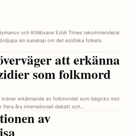
Sûlêymanov och Kitêbxane Ezidi Times rekommenderar
 fördjupa sin kunskap om det ezidiska folkets
överväger att erkänna
zidier som folkmord
som kräver erkännande av folkmordet som begicks mot
r flera års internationell debatt och…
itionen av
isa