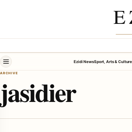
Skip to content
E
Open menu
Ezidi News
Sport, Arts & Cultur
ARCHIVE
jasidier
menu