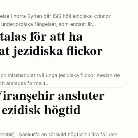
lse i norra Syrien där ISIS höll ezidiska kvinnor
 underjordiska fängelset, som endast är…
talas för att ha
t jezidiska flickor
t och misshandlat två unga jesidiska flickor medan de
ch åtalades formellt…
iranşehir ansluter
a ezidisk högtid
ehir) i Şanlıurfa en särskild högtid till ära för den