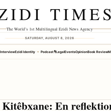
ZIDI TIME
The World’s 1st Multilingual Ezidi News Agency
SATURDAY, AUGUST 8, 2026
e
Interview
Ezidi Identity
Podcast 🎙️
Legal
Events
Opinion
Book Review
M
Kitêbxane: En reflektion