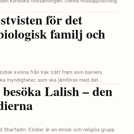
v den kurdiska folksamlingen. Denna missuppfattning
stvisten för det
biologisk familj och
zidisk kvinna från Irak trätt fram som barnets
iska myndigheter, som ska jämföras med det…
t besöka Lalish – den
idierna
ad Sharfadin. Ezidier är en etnisk och religiös grupp