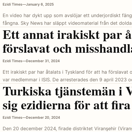
Ezidi Times
—
January 6, 2025
En video har dykt upp som avslöjar ett underjordiskt fänge
fångna. Sky News har släppt videomaterial från det dolda
Ett annat irakiskt par å
förslavat och misshandla
Ezidi Times
—
December 31, 2024
Ett irakiskt par har åtalats i Tyskland för att ha förslava
var medlemmar i ISIS. De arresterades den 9 april 2023 o
Turkiska tjänstemän i V
sig ezidierna för att fir
Ezidi Times
—
December 20, 2024
Den 20 december 2024, firade distriktet Viranşehir (Viransh