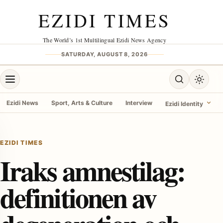
Skip to content
EZIDI TIMES
The World’s 1st Multilingual Ezidi News Agency
SATURDAY, AUGUST 8, 2026
Open menu
Open search
Toggle 
Ezidi News
Sport, Arts & Culture
Interview
Ezidi Identity
menu
EZIDI TIMES
Iraks amnestilag:
definitionen av