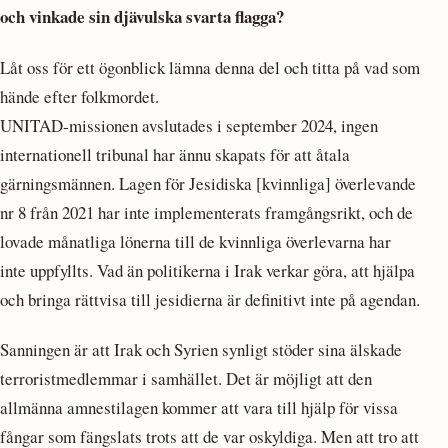
och vinkade sin djävulska svarta flagga?
Låt oss för ett ögonblick lämna denna del och titta på vad som
hände efter folkmordet.
UNITAD-missionen avslutades i september 2024, ingen
internationell tribunal har ännu skapats för att åtala
gärningsmännen. Lagen för Jesidiska [kvinnliga] överlevande
nr 8 från 2021 har inte implementerats framgångsrikt, och de
lovade månatliga lönerna till de kvinnliga överlevarna har
inte uppfyllts. Vad än politikerna i Irak verkar göra, att hjälpa
och bringa rättvisa till jesidierna är definitivt inte på agendan.
Sanningen är att Irak och Syrien synligt stöder sina älskade
terroristmedlemmar i samhället. Det är möjligt att den
allmänna amnestilagen kommer att vara till hjälp för vissa
fångar som fängslats trots att de var oskyldiga. Men att tro att