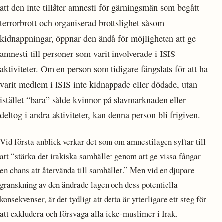
att den inte tillåter amnesti för gärningsmän som begått
terrorbrott och organiserad brottslighet såsom
kidnappningar, öppnar den ändå för möjligheten att ge
amnesti till personer som varit involverade i ISIS
aktiviteter. Om en person som tidigare fängslats för att ha
varit medlem i ISIS inte kidnappade eller dödade, utan
istället “bara” sålde kvinnor på slavmarknaden eller
deltog i andra aktiviteter, kan denna person bli frigiven.
Vid första anblick verkar det som om amnestilagen syftar till
att “stärka det irakiska samhället genom att ge vissa fångar
en chans att återvända till samhället.” Men vid en djupare
granskning av den ändrade lagen och dess potentiella
konsekvenser, är det tydligt att detta är ytterligare ett steg för
att exkludera och försvaga alla icke-muslimer i Irak.