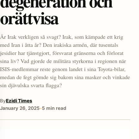
degeneration och
orättvisa
Är Irak verkligen så svagt? Irak, som kämpade ett krig
med Iran i åtta år? Den irakiska armén, där tusentals
jesidier har tjänstgjort, försvarat gränserna och förlorat
sina liv? Vad gjorde de militära styrkorna i regionen när
enu
ISIS-medlemmar reste genom landet i sina Toyota-bilar,
medan de fegt gömde sig bakom sina masker och vinkade
sin djävulska svarta flagga?
By
Ezidi Times
January 26, 2025
•
5 min read