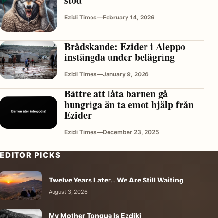
stöd”
Ezidi Times
—
February 14, 2026
Brådskande: Ezider i Aleppo
instängda under belägring
Ezidi Times
—
January 9, 2026
Bättre att låta barnen gå
hungriga än ta emot hjälp från
Ezider
Ezidi Times
—
December 23, 2025
EDITOR PICKS
Twelve Years Later… We Are Still Waiting
August 3, 2026
My Mother Tongue Is Ezdiki