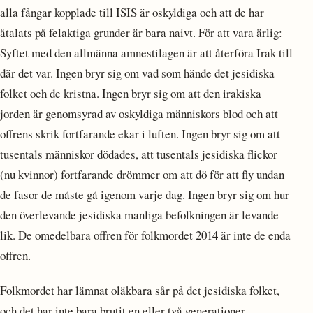
alla fångar kopplade till ISIS är oskyldiga och att de har
åtalats på felaktiga grunder är bara naivt. För att vara ärlig:
Syftet med den allmänna amnestilagen är att återföra Irak till
där det var. Ingen bryr sig om vad som hände det jesidiska
folket och de kristna. Ingen bryr sig om att den irakiska
jorden är genomsyrad av oskyldiga människors blod och att
offrens skrik fortfarande ekar i luften. Ingen bryr sig om att
tusentals människor dödades, att tusentals jesidiska flickor
(nu kvinnor) fortfarande drömmer om att dö för att fly undan
de fasor de måste gå igenom varje dag. Ingen bryr sig om hur
den överlevande jesidiska manliga befolkningen är levande
lik. De omedelbara offren för folkmordet 2014 är inte de enda
offren.
Folkmordet har lämnat oläkbara sår på det jesidiska folket,
och det har inte bara brutit en eller två generationer.