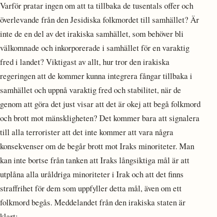
Varför pratar ingen om att ta tillbaka de tusentals offer och
överlevande från den Jesidiska folkmordet till samhället? Är
inte de en del av det irakiska samhället, som behöver bli
välkomnade och inkorporerade i samhället för en varaktig
fred i landet? Viktigast av allt, hur tror den irakiska
regeringen att de kommer kunna integrera fångar tillbaka i
samhället och uppnå varaktig fred och stabilitet, när de
genom att göra det just visar att det är okej att begå folkmord
och brott mot mänskligheten? Det kommer bara att signalera
till alla terrorister att det inte kommer att vara några
konsekvenser om de begår brott mot Iraks minoriteter. Man
kan inte bortse från tanken att Iraks långsiktiga mål är att
utplåna alla uråldriga minoriteter i Irak och att det finns
straffrihet för dem som uppfyller detta mål, även om ett
folkmord begås. Meddelandet från den irakiska staten är
klart: