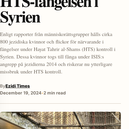
HTS-fängelsen i
Syrien
Enligt rapporter från människorättsgrupper hålls cirka
800 jezidiska kvinnor och flickor för närvarande i
fängelser under Hayat Tahrir al-Shams (HTS) kontroll i
Syrien. Dessa kvinnor togs till fånga under ISIS:s
enu
angrepp på jezidierna 2014 och riskerar nu ytterligare
missbruk under HTS kontroll.
By
Ezidi Times
December 19, 2024
•
2 min read