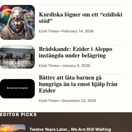
Kurdiska lögner om ett “ezidiskt
stöd”
Ezidi Times
—
February 14, 2026
Brådskande: Ezider i Aleppo
instängda under belägring
Ezidi Times
—
January 9, 2026
Bättre att låta barnen gå
hungriga än ta emot hjälp från
Ezider
Ezidi Times
—
December 23, 2025
EDITOR PICKS
Twelve Years Later… We Are Still Waiting