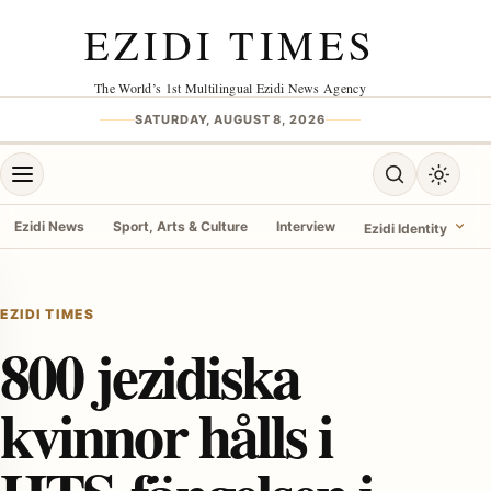
Skip to content
EZIDI TIMES
The World’s 1st Multilingual Ezidi News Agency
SATURDAY, AUGUST 8, 2026
Open menu
Open search
Toggle 
Ezidi News
Sport, Arts & Culture
Interview
Ezidi Identity
menu
EZIDI TIMES
800 jezidiska
kvinnor hålls i