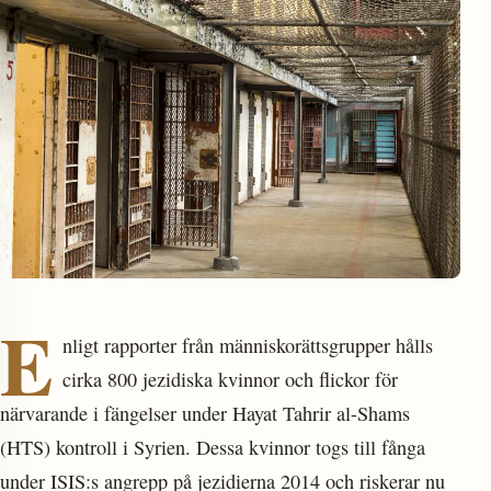
enu
E
nligt rapporter från människorättsgrupper hålls
cirka 800 jezidiska kvinnor och flickor för
närvarande i fängelser under Hayat Tahrir al-Shams
(HTS) kontroll i Syrien. Dessa kvinnor togs till fånga
under ISIS:s angrepp på jezidierna 2014 och riskerar nu