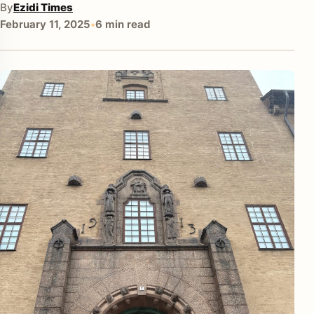
By
Ezidi Times
February 11, 2025
•
6 min read
enu