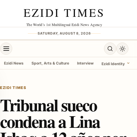
Skip to content
EZIDI TIMES
The World’s 1st Multilingual Ezidi News Agency
SATURDAY, AUGUST 8, 2026
Open menu
Open search
Toggle 
Ezidi News
Sport, Arts & Culture
Interview
Ezidi Identity
menu
EZIDI TIMES
Tribunal sueco
condena a Lina