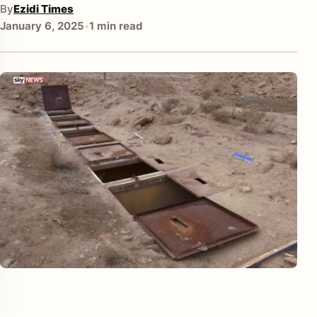
By
Ezidi Times
January 6, 2025
•
1 min read
enu