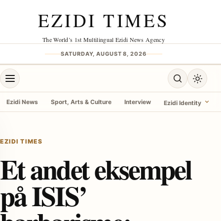
Skip to content
EZIDI TIMES
The World’s 1st Multilingual Ezidi News Agency
SATURDAY, AUGUST 8, 2026
Open menu
Open search
Toggle 
Ezidi News
Sport, Arts & Culture
Interview
Ezidi Identity
menu
EZIDI TIMES
Et andet eksempel
på ISIS’