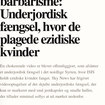
barbarisme:
Underjordisk
fængsel, hvor de
plagede ezidiske
kvinder
enu
En chokerende video er blevet offentliggjort, som afslører
et underjordisk fængsel i det nordlige Syrien, hvor ISIS
holdt ezidiske kvinder fanget. Sky News har frigivet
videooptagelser af det skjulte underjordiske fængsel, der
kun er markeret med små jernkapsler og smalle huller,
der tillader minimal sollys at nå mørket nedenfor.