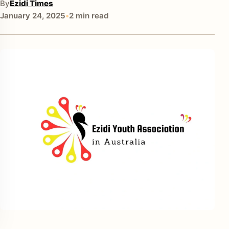
By
Ezidi Times
January 24, 2025
•
2 min read
enu