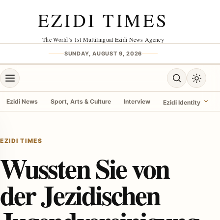
Skip to content
EZIDI TIMES
The World’s 1st Multilingual Ezidi News Agency
SUNDAY, AUGUST 9, 2026
Open menu
Open search
Toggle 
Ezidi News
Sport, Arts & Culture
Interview
Ezidi Identity
menu
EZIDI TIMES
Wussten Sie von
der Jezidischen