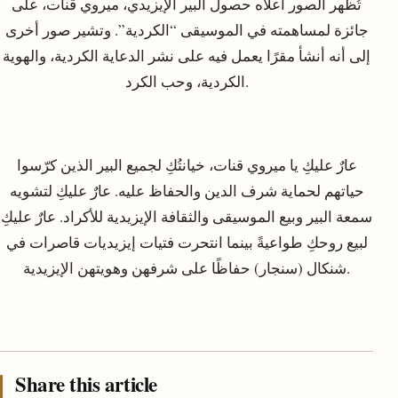
تُظهر الصور أعلاه حصول البير الإيزيدي، ميروي قنات، على
جائزة لمساهمته في الموسيقى “الكردية”. وتشير صور أخرى
إلى أنه أنشأ مقرًا يعمل فيه على نشر الدعاية الكردية، والهوية
الكردية، وحب الكرد.
عارٌ عليكِ يا ميروي قنات، خيانتُكِ لجميع البير الذين كرّسوا
حياتهم لحماية شرف الدين والحفاظ عليه. عارٌ عليكِ لتشويه
سمعة البير وبيع الموسيقى والثقافة الإيزيدية للأكراد. عارٌ عليكِ
لبيع روحكِ طواعيةً بينما انتحرت فتيات إيزيديات قاصرات في
شنكال (سنجار) حفاظًا على شرفهن وهويتهن الإيزيدية.
Share this article