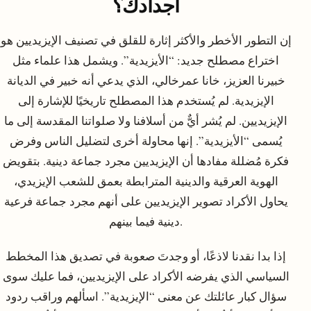
أجدادك؟
إن التطور الأخطر والأكثر إثارة للقلق في تصنيف الإيزيديين هو
اختراع مصطلح جديد: “الأيزيدية”. ويشمل هذا علماء مثل
خبيرنا العزيز، خانا عمرخالي، الذي يدعي أنه خبير في الديانة
الإيزيدية. لم يُستخدم هذا المصطلح تاريخيًا للإشارة إلى
الإيزيديين. لم يُشر أيٌّ من أسلافنا ولا صلواتنا المقدسة إلى ما
يُسمى “الأيزيدية”. إنها محاولة أخرى لتضليل الناس وفرض
فكرة مُضللة مفادها أن الإيزيديين مجرد جماعة دينية. بتقويض
الهوية العرقية والدينية المترابطة بعمق للشعب الإيزيدي،
يحاول الأكراد تصوير الإيزيديين على أنهم مجرد جماعة فرعية
دينية فيما بينهم.
إذا بدا نقدنا لاذعًا، أو وجدتَ صعوبة في تصديق هذا المخطط
السياسي الذي يفرضه الأكراد على الإيزيديين، فما عليك سوى
سؤال كبار عائلتك عن معنى “الإيزيدية”. اسألهم وراقب ردود