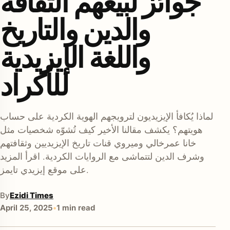
جوائز لبيعهم الثقافة
والدين والتاريخ
واللغة الإيزيدية
للأكراد
enu
لماذا يُكافأ الإيزيديون لترويجهم الهوية الكردية على حساب
هويتهم؟ يكشف مقالنا الأخير كيف تُشوّه شخصيات مثل
خانا عمرخالي وميروي قنات تاريخ الإيزيديين وثقافتهم
وشرف الدين لتتماشى مع الروايات الكردية. اقرأ المزيد
على موقع إيزيدي تايمز.
By
Ezidi Times
April 25, 2025
•
1 min read