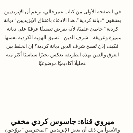
في الصفحة الأولى من كتاب عمرخالي، تزعم أن الإيزيديين
يعتنقون “ديانة كردية”. هذا الادعاء باعتناق الإيزيديين “ديانة
كردية” خاطئ علميًا، لأنه يفرض تصنيفًا عرقيًا على ديانة
مميزة وعريقة – شرف الدين – تسبق الهوية الكردية نفسها.
فكيف إذن تُصبح شرف الدين ديانة كردية؟ إن الخلط بين
العرق والدين بهذه الطريقة يعكس تحيزًا سياسيًا أكثر منه
تحليلًا أكاديميًا موضوعيًا.
ميروي قناة: جاسوس كردي مخفي
والأسوأ من ذلك أن بعض الإيزيديين “المحترمين” يروّجون