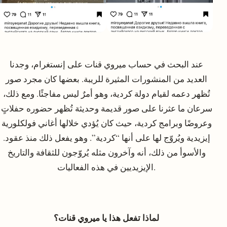
عند البحث في حساب ميروي قنات على إنستغرام، وجدنا
العديد من المنشورات المثيرة للريبة. بعضها كان مجرد صور
تُظهر دعمه لقيام دولة كردية، وهو أمرٌ ليس مفاجئًا. ومع ذلك،
سرعان ما عثرنا على صور قديمة وحديثة تُظهر حضوره حفلاتٍ
وعروضًا وبرامج كردية، حيث كان يُؤدي خلالها أغاني فولكلورية
إيزيدية ويُروّج لها على أنها “كردية”. وهو يفعل ذلك منذ عقود.
والأسوأ من ذلك، أنه وآخرون مثله يُروّجون للثقافة والتاريخ
الإيزيديين في هذه الفعاليات.
لماذا تفعل هذا يا ميروي قنات؟