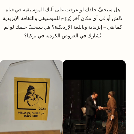
هل سيجفّ حلقك لو عزفتَ على آلتك الموسيقية في قناة
لالش أو في أي مكان آخر يُروّج للموسيقى والثقافة الإيزيدية
كما هي – إيزيدية وباللغة الإزديكية؟ هل سيجفّ حلقك لو لم
تُشارك في العروض الكردية في تركيا؟