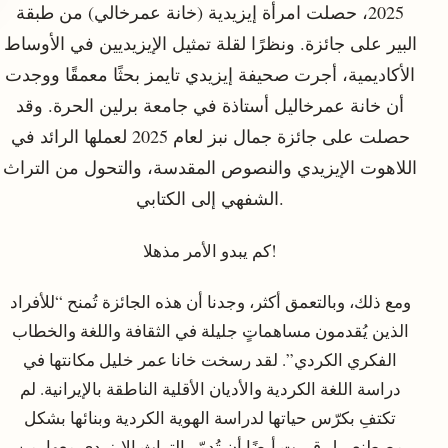
2025، حصلت امرأة إيزيدية (خانة عمرخالي) من طبقة
البير على جائزة. ونظرًا لقلة تمثيل الإيزيديين في الأوساط
الأكاديمية، أجرت صحيفة إيزيدي تايمز بحثًا معمقًا ووجدت
أن خانة عمرخاليل أستاذة في جامعة برلين الحرة. وقد
حصلت على جائزة جمال نبز لعام 2025 لعملها الرائد في
اللاهوت الإيزيدي والنصوص المقدسة، والتحول من التراث
الشفهي إلى الكتابي.
كم يبدو الأمر مذهلا!
ومع ذلك، وبالتعمق أكثر، وجدنا أن هذه الجائزة تُمنح “للأفراد
الذين يُقدمون مساهماتٍ جليلة في الثقافة واللغة والخطاب
الفكري الكردي”. لقد رسخت خانا عمر خليل مكانتها في
دراسة اللغة الكردية والأديان الأقلية الناطقة بالإيرانية. لم
تكتفِ بكرّس حياتها لدراسة الهوية الكردية وبنائها بشكل
مصطنع، بل قررت أيضًا أن تُدمّر التراث الإيزيدي معها. من