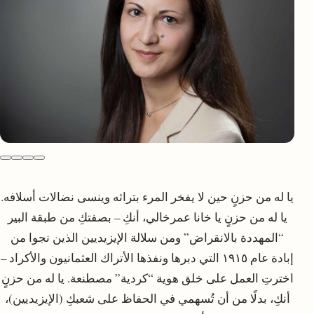
يا له من حزنٍ حين لا يفخر المرء بتراثه وينسى نضالات أسلافه.
يا له من حزنٍ يا خانا عمرخالي، أنكِ – بصفتكِ من طبقة البير
“المهددة بالانقراض” ومن سلالة الإيزيديين الذين نجوا من
إبادة عام ١٩١٥ التي دبرها ونفذها الأتراك العثمانيون والأكراد –
اخترتِ العمل على خلق هوية “كردية” مصطنعة. يا له من حزنٍ
أنكِ، بدلًا من أن تُسهمي في الحفاظ على شعبكِ (الإيزيديين)،