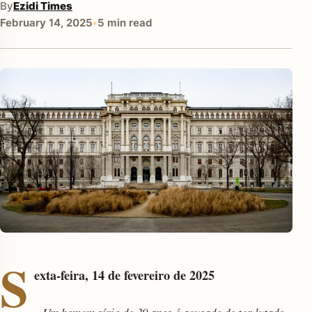
By
Ezidi Times
February 14, 2025
•
5 min read
enu
S
exta-feira, 14 de fevereiro de 2025