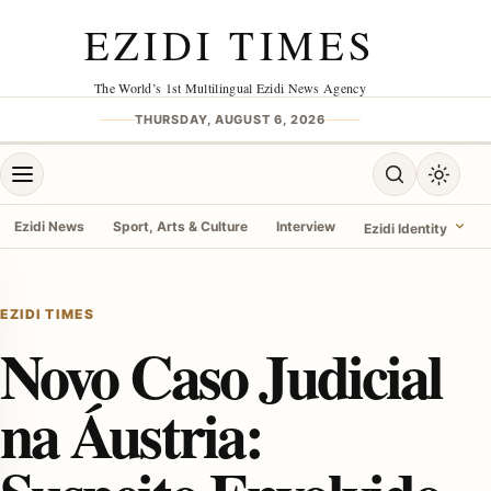
Skip to content
EZIDI TIMES
The World’s 1st Multilingual Ezidi News Agency
THURSDAY, AUGUST 6, 2026
Open menu
Open search
Toggle 
Ezidi News
Sport, Arts & Culture
Interview
Ezidi Identity
menu
EZIDI TIMES
Novo Caso Judicial
na Áustria: