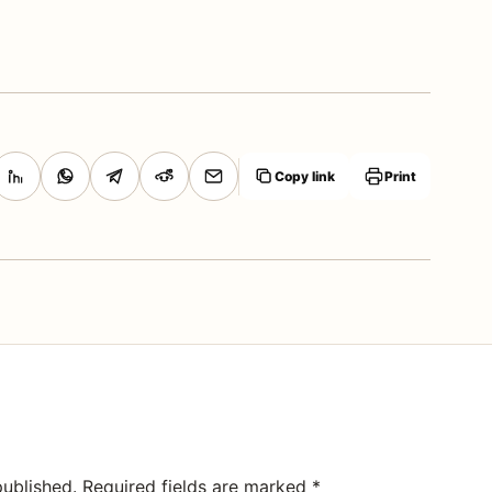
Copy link
Print
published.
Required fields are marked
*