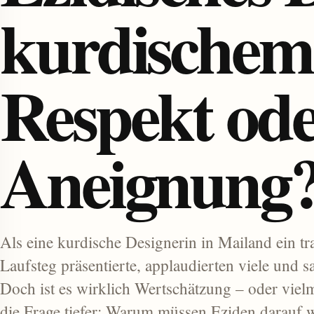
kurdischem
Respekt ode
Aneignung
enu
Als eine kurdische Designerin in Mailand ein tr
Laufsteg präsentierte, applaudierten viele und
Doch ist es wirklich Wertschätzung – oder vie
die Frage tiefer: Warum müssen Eziden darauf w