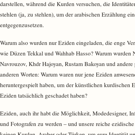
darstellen, während die Kurden versuchen, die Identitäte
stehlen (ja, zu stehlen), um der arabischen Erzählung ein
entgegenzusetzen.
Warum also wurden nur Eziden eingeladen, die enge Ver
wie Düzen Tekkal und Wahhab Hasso? Warum wurden Na
Navrouzov, Khdr Hajoyan, Rustam Bakoyan und andere p
anderen Worten: Warum waren nur jene Eziden anwesend, 
heruntergespielt haben, um der künstlichen kurdischen E
Eziden tatsächlich geschadet haben?
Eziden, auch ihr habt die Möglichkeit, Modedesigner, Inf
und Fotografen zu werden – und unsere reiche ezidische K
keinen Kurden, Araber oder Türken, um eure Identität u