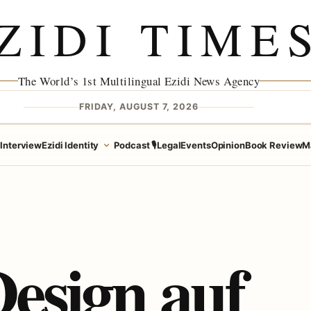
ZIDI TIME
The World’s 1st Multilingual Ezidi News Agency
FRIDAY, AUGUST 7, 2026
e
Interview
Ezidi Identity
Podcast 🎙️
Legal
Events
Opinion
Book Review
M
Design auf