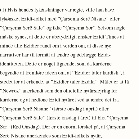
(1) Hvis hendes lykønskninger var ægte, ville hun have
lykønsket Ezidi-folket med “Çarșema Serê Nisane” eller
“Çarșema Serê Sale” og ikke “Çarșema Sor”. Selvom nogle
måske synes, at dette er ubetydeligt, ønsker Ezidi Times at
minde alle Ezidier rundt om i verden om, at disse nye
narrativer har til formål at ændre og ødelægge Ezidi-
identiteten. Dette er noget lignende, som da kurderne
begyndte at fremføre ideen om, at “Ezidier taler kurdisk”, i
stedet for at erkende, at “Ezidier taler Ezdiki”. Målet er at få
“Newroz” anerkendt som den officielle nytårsfejring for
kurderne og at nedtone Ezidi nytåret ved at ændre det fra
“Çarșema Serê Nisane” (første onsdag i april) eller
“Çarșema Serê Sale” (første onsdag i året) til blot “Çarșema
Sor” (Rød Onsdag). Der er en enorm forskel på, at Çarșema
Serê Nisane anerkendes som Ezidi-folkets nytår,