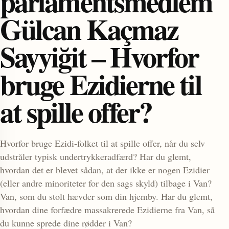
parlamentsmedlem
Gülcan Kaçmaz
Sayyiğit – Hvorfor
bruge Ezidierne til
at spille offer?
enu
Hvorfor bruge Ezidi-folket til at spille offer, når du selv
udstråler typisk undertrykkeradfærd? Har du glemt,
hvordan det er blevet sådan, at der ikke er nogen Ezidier
(eller andre minoriteter for den sags skyld) tilbage i Van?
Van, som du stolt hævder som din hjemby. Har du glemt,
hvordan dine forfædre massakrerede Ezidierne fra Van, så
du kunne sprede dine rødder i Van?