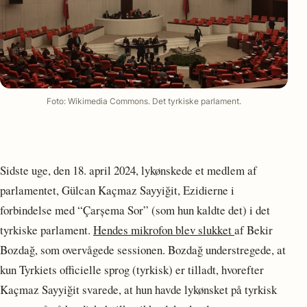
Foto: Wikimedia Commons. Det tyrkiske parlament.
Sidste uge, den 18. april 2024, lykønskede et medlem af
parlamentet, Gülcan Kaçmaz Sayyiğit, Ezidierne i
forbindelse med “Çarșema Sor” (som hun kaldte det) i det
tyrkiske parlament.
Hendes mikrofon blev slukket
af Bekir
Bozdağ, som overvågede sessionen. Bozdağ understregede, at
kun Tyrkiets officielle sprog (tyrkisk) er tilladt, hvorefter
Kaçmaz Sayyiğit svarede, at hun havde lykønsket på tyrkisk