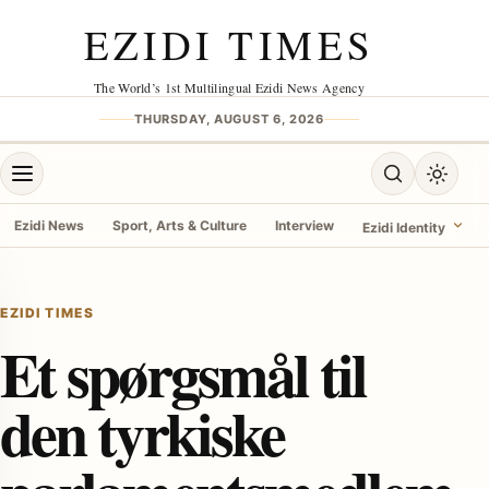
Skip to content
EZIDI TIMES
The World’s 1st Multilingual Ezidi News Agency
THURSDAY, AUGUST 6, 2026
Open menu
Open search
Toggle 
Ezidi News
Sport, Arts & Culture
Interview
Ezidi Identity
menu
EZIDI TIMES
Et spørgsmål til
den tyrkiske