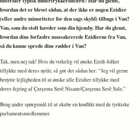
udstråler typisk undertrykkeradfærd? Har du glemt,
hvordan det er blevet sådan, at der ikke er nogen Ezidier
(eller andre minoriteter for den sags skyld) tilbage i Van?
Van, som du stolt hævder som din hjemby. Har du glemt,
hvordan dine forfædre massakrerede Ezidierne fra Van,
så du kunne sprede dine rødder i Van?
Tak, men nej tak! Hvis du virkelig vil ønske Ezidi-folket
tillykke med deres nytår, så gør det sådan her: “Jeg vil gerne
benytte lejligheden til at ønske alle Ezidier tillykke med
deres fejring af Çarșema Serê Nisane/Çarșema Serê Sale.”
Brug andre spørgsmål til at skabe en konflikt med de tyrkiske
parlamentsmedlemmer.