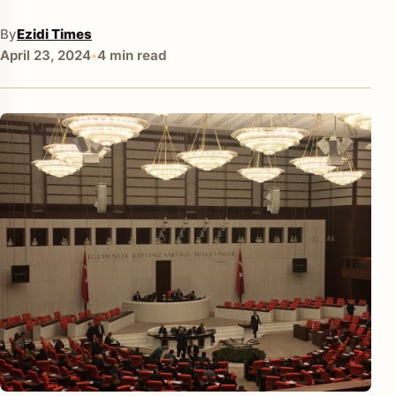
By
Ezidi Times
April 23, 2024
•
4 min read
enu