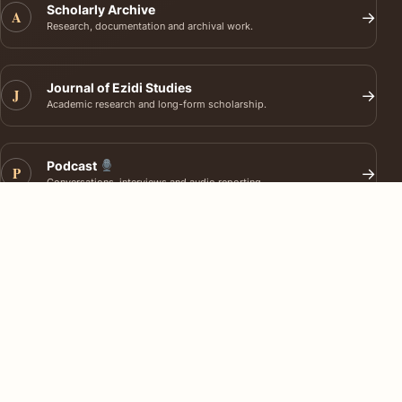
Scholarly Archive
A
→
Research, documentation and archival work.
Journal of Ezidi Studies
J
→
Academic research and long-form scholarship.
Podcast
P
→
Conversations, interviews and audio reporting.
EZIDI TIMES
Ezidi Times reports Ezidi news worldwide, with multilingual
access through the Ezidi Times app.
ABOUT
About Ezidi Times