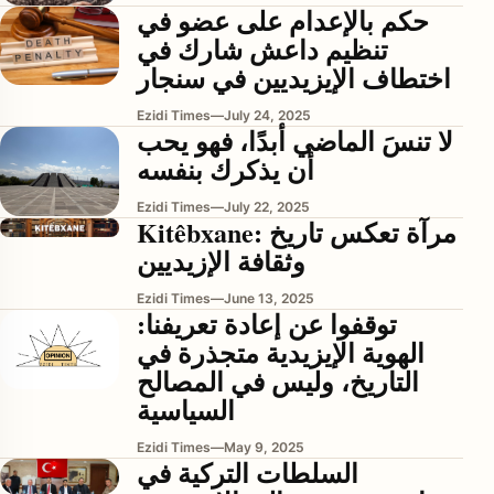
حكم بالإعدام على عضو في
تنظيم داعش شارك في
اختطاف الإيزيديين في سنجار
Ezidi Times
—
July 24, 2025
لا تنسَ الماضي أبدًا، فهو يحب
أن يذكرك بنفسه
Ezidi Times
—
July 22, 2025
Kitêbxane: مرآة تعكس تاريخ
enu
وثقافة الإزيديين
Ezidi Times
—
June 13, 2025
توقفوا عن إعادة تعريفنا:
الهوية الإيزيدية متجذرة في
التاريخ، وليس في المصالح
السياسية
Ezidi Times
—
May 9, 2025
السلطات التركية في