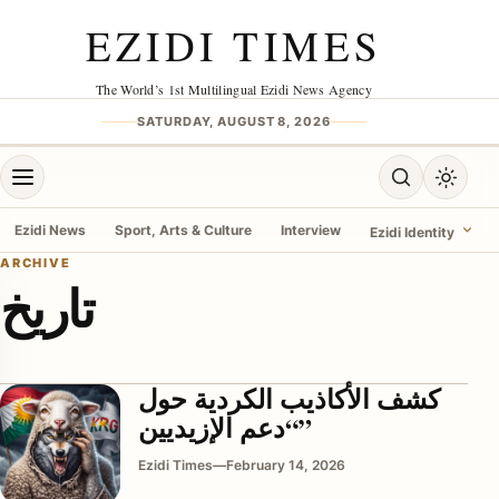
Skip to content
EZIDI TIMES
The World’s 1st Multilingual Ezidi News Agency
SATURDAY, AUGUST 8, 2026
Open menu
Open search
Toggle 
Ezidi News
Sport, Arts & Culture
Interview
Ezidi Identity
ARCHIVE
تاريخ
menu
كشف الأكاذيب الكردية حول
“دعم الإزيديين”
Ezidi Times
—
February 14, 2026