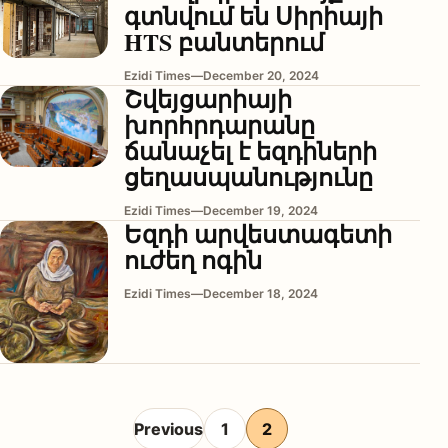
գտնվում են Սիրիայի
HTS բանտերում
Ezidi Times
—
December 20, 2024
Շվեյցարիայի
խորհրդարանը
ճանաչել է եզդիների
ցեղասպանությունը
Ezidi Times
—
December 19, 2024
Եզդի արվեստագետի
ուժեղ ոգին
Ezidi Times
—
December 18, 2024
Posts pagination
Previous
1
2