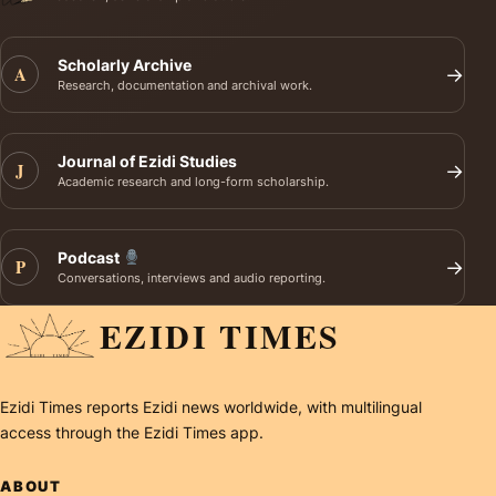
Scholarly Archive
A
→
Research, documentation and archival work.
Journal of Ezidi Studies
J
→
Academic research and long-form scholarship.
Podcast
P
→
Conversations, interviews and audio reporting.
EZIDI TIMES
Ezidi Times reports Ezidi news worldwide, with multilingual
access through the Ezidi Times app.
ABOUT