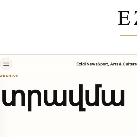
Skip to content
E
Open menu
Ezidi News
Sport, Arts & Cultur
ARCHIVE
տրավմա
menu