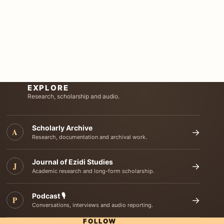
EXPLORE
Research, scholarship and audio.
Scholarly Archive
A
→
Research, documentation and archival work.
Journal of Ezidi Studies
J
→
Academic research and long-form scholarship.
Podcast 🎙️
P
→
Conversations, interviews and audio reporting.
FOLLOW