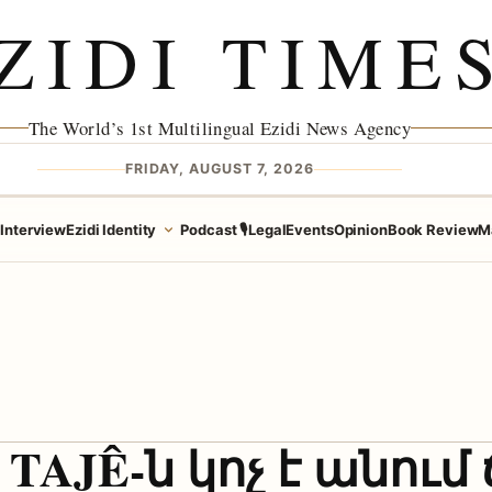
ZIDI TIME
The World’s 1st Multilingual Ezidi News Agency
FRIDAY, AUGUST 7, 2026
e
Interview
Ezidi Identity
Podcast 🎙️
Legal
Events
Opinion
Book Review
M
TAJÊ-ն կոչ է անում