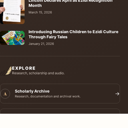
Lincoln Declares April as Ezidi Recognition
Month
March 15, 2026
Introducing Russian Children to Ezidi Culture
Through Fairy Tales
January 21, 2026
EXPLORE
Research, scholarship and audio.
Scholarly Archive
A
→
Research, documentation and archival work.
Journal of Ezidi Studies
J
→
Academic research and long-form scholarship.