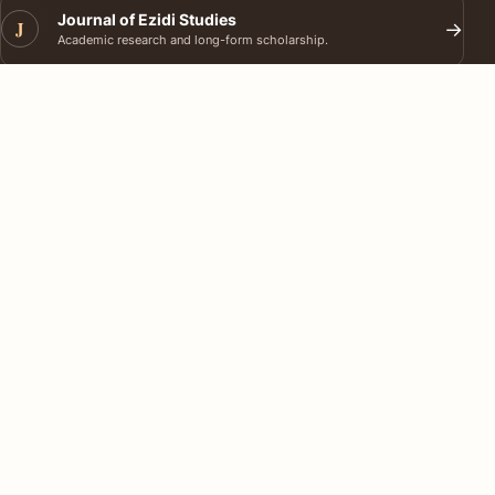
Journal of Ezidi Studies
J
→
Academic research and long-form scholarship.
Podcast
P
→
Conversations, interviews and audio reporting.
EZIDI TIMES
Ezidi Times reports Ezidi news worldwide, with multilingual
access through the Ezidi Times app.
ABOUT
About Ezidi Times
Careers
Contact