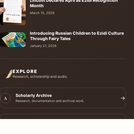
Lincoln Declares April as Ezidi Recognition
Month
March 15, 2026
Introducing Russian Children to Ezidi Culture
Through Fairy Tales
January 21, 2026
EXPLORE
Research, scholarship and audio.
Scholarly Archive
A
→
Research, documentation and archival work.
Journal of Ezidi Studies
J
→
Academic research and long-form scholarship.